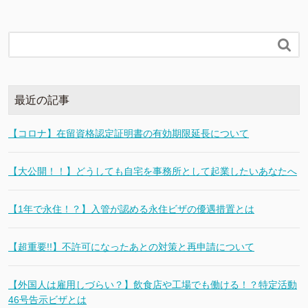

最近の記事
【コロナ】在留資格認定証明書の有効期限延長について
【大公開！！】どうしても自宅を事務所として起業したいあなたへ
【1年で永住！？】入管が認める永住ビザの優遇措置とは
【超重要!!】不許可になったあとの対策と再申請について
【外国人は雇用しづらい？】飲食店や工場でも働ける！？特定活動
46号告示ビザとは