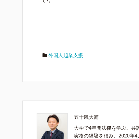
い。
外国人起業支援
五十嵐大輔
大学で4年間法律を学ぶ。弁
実務の経験を積み、2020