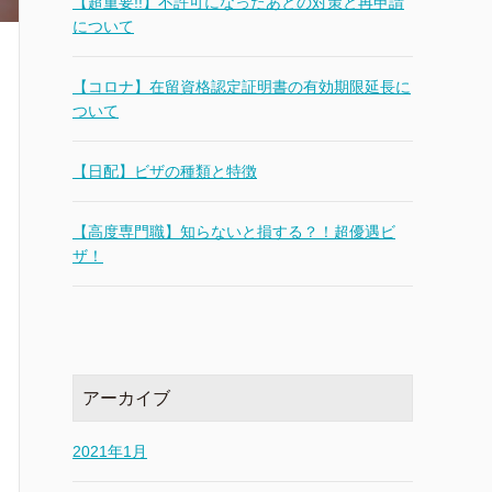
【超重要!!】不許可になったあとの対策と再申請
について
【コロナ】在留資格認定証明書の有効期限延長に
ついて
【日配】ビザの種類と特徴
【高度専門職】知らないと損する？！超優遇ビ
ザ！
アーカイブ
2021年1月