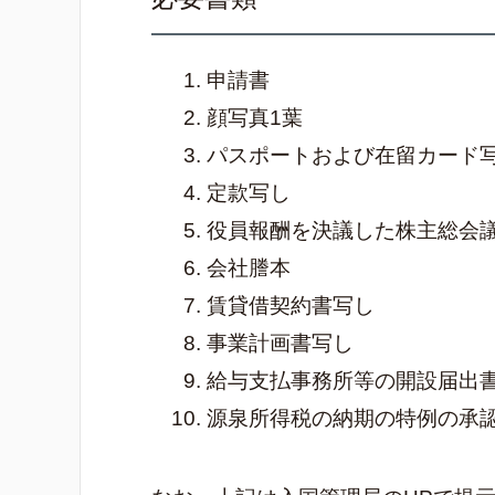
申請書
顔写真1葉
パスポートおよび在留カード
定款写し
役員報酬を決議した株主総会
会社謄本
賃貸借契約書写し
事業計画書写し
給与支払事務所等の開設届出
源泉所得税の納期の特例の承