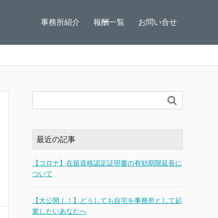
事務所紹介
報酬一覧
お問い合せ

最近の記事
【コロナ】在留資格認定証明書の有効期限延長に
ついて
【大公開！！】どうしても自宅を事務所として起
業したいあなたへ