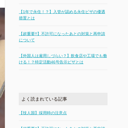
【1年で永住！？】入管が認める永住ビザの優遇
措置とは
【超重要!!】不許可になったあとの対策と再申請
について
【外国人は雇用しづらい？】飲食店や工場でも働
ける！？特定活動46号告示ビザとは
よく読まれている記事
【技人国】採用時の注意点